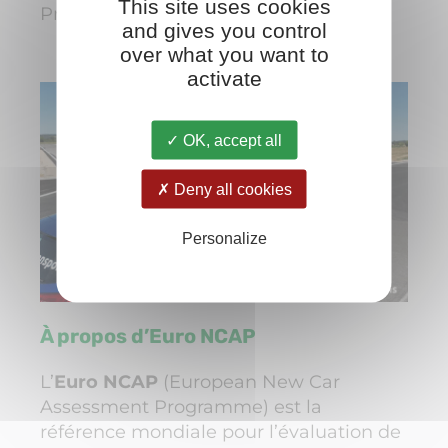
This site uses cookies
Président de Transpolis
and gives you control
over what you want to
activate
OK, accept all
Deny all cookies
Personalize
À propos d’Euro NCAP
L’
Euro NCAP
(European New Car
Assessment Programme) est la
référence mondiale pour l’évaluation de