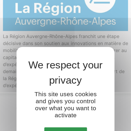
La Région Auvergne-Rhône-Alpes franchit une étape
décisive dans son soutien aux innovations en matière de
mobilité urbaine et connectée en décidant de rentrer au
capital de Transpolis, leader européen des centres
d’expérimentation et d’essais pour la mobilité de
demain. Cette décision marque un engagement fort de
la Région dans les projets de recherche,
d’expérimentation et […]
This site uses cookies
and gives you control
over what you want to
activate